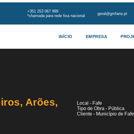
+351 253 067 999
geral@gmfaria.pt
*chamada para rede fixa nacional
INÍCIO
EMPRESA
PROJ
iros, Arões,
Local - Fafe
Tipo de Obra - Pública
Cliente - Município de Fafe