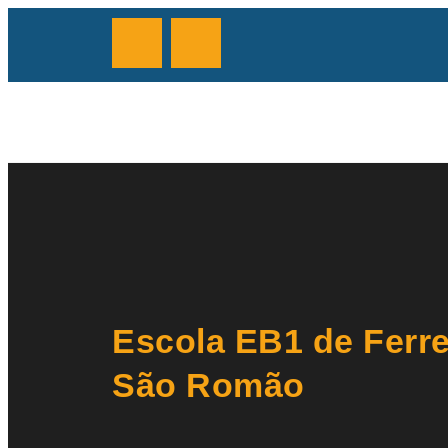
Escola EB1 de Ferre
São Romão