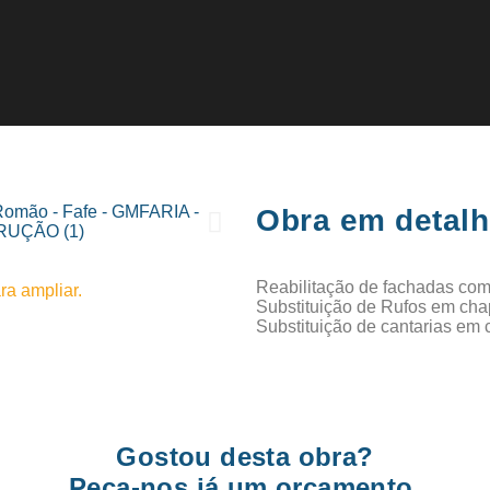
Obra em detal
Reabilitação de fachadas com
a ampliar.
Substituição de Rufos em cha
Substituição de cantarias em 
Gostou desta obra?
Peça-nos já um orçamento.