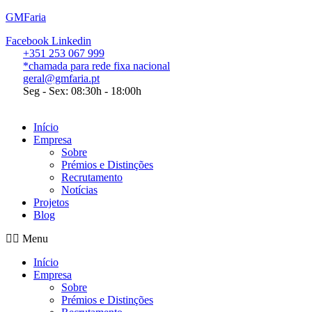
GMFaria
Facebook
Linkedin
+351 253 067 999
*chamada para rede fixa nacional
geral@gmfaria.pt
Seg - Sex: 08:30h - 18:00h
Início
Empresa
Sobre
Prémios e Distinções
Recrutamento
Notícias
Projetos
Blog
Menu
Início
Empresa
Sobre
Prémios e Distinções